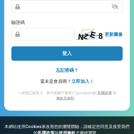
驗證碼
更新圖像
登入
忘記密碼？
還未是會員嗎？
立即加入！
一經登記或登入，即代表閣下接受CTgoodjobs的
私隱政策
和
條款及細則
。
本網站使用Cookies來改善您的瀏覽體驗，請確定您同意及接受我們
網站索引
常見問題
私隱
條款及細則
的
私隱政策
與
使用條款
才繼續瀏覽。