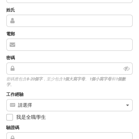
姓氏
電郵
密碼
密碼應包含
8-20個字
，至少包含
1個大寫字母
、
1個小寫字母
和
1個數
字
。
工作經驗
我是全職學生
驗證碼