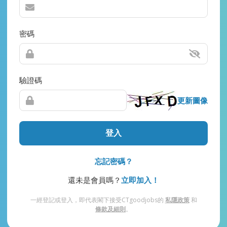
密碼
驗證碼
更新圖像
登入
忘記密碼？
還未是會員嗎？
立即加入！
一經登記或登入，即代表閣下接受CTgoodjobs的
私隱政策
和
條款及細則
。