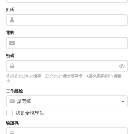
姓氏
電郵
密碼
密碼應包含
8-20個字
，至少包含
1個大寫字母
、
1個小寫字母
和
1個數
字
。
工作經驗
我是全職學生
驗證碼