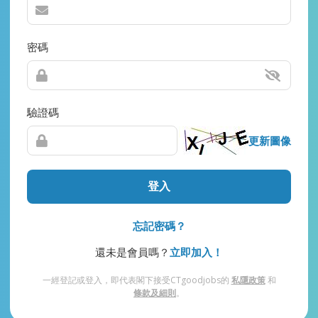
密碼
驗證碼
更新圖像
登入
忘記密碼？
還未是會員嗎？
立即加入！
一經登記或登入，即代表閣下接受CTgoodjobs的
私隱政策
和
條款及細則
。