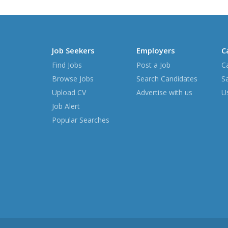
Job Seekers
Employers
C
Find Jobs
Post a Job
C
Browse Jobs
Search Candidates
S
Upload CV
Advertise with us
Us
Job Alert
Popular Searches