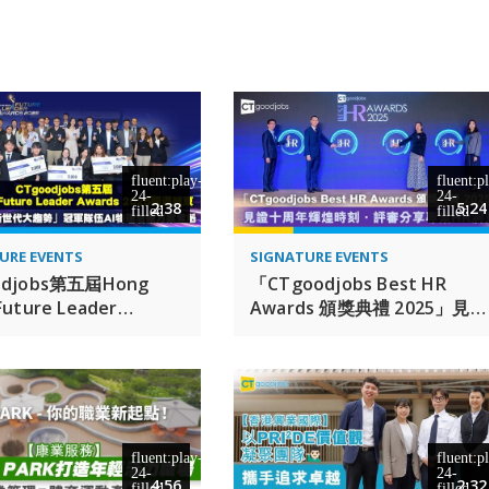
2:38
5:24
URE EVENTS
SIGNATURE EVENTS
odjobs第五屆Hong
「CTgoodjobs Best HR
Future Leader
Awards 頒獎典禮 2025」見證
ds 2025圓滿結束 「AI融
十周年輝煌時刻．評審分享專
 新世代大趨勢」冠軍隊
業HR洞見
物理治療方案奪魁
4:56
2:32