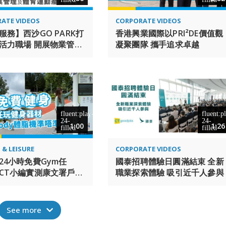
ATE VIDEOS
CORPORATE VIDEOS
服務】西沙GO PARK打
香港興業國際以PRI²DE價值觀
活力職場 開展物業管理
凝聚團隊 攜手追求卓越
運動產業新篇章
1:00
1:26
 & LEISURE
CORPORATE VIDEOS
24小時免費Gym任
國泰招聘體驗日圓滿結束 全新
CT小編實測康文署戶外
職業探索體驗 吸引近千人參與
Gym設施+玩inbody
數據！你玩過未？
See more