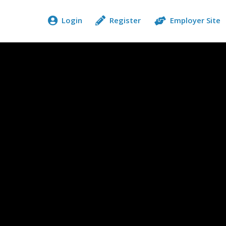
Login
Register
Employer Site