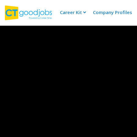
Career Kit
Company Profiles
CTgoodjobs