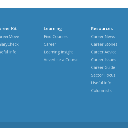
areer Kit
Learning
Resources
areerMove
Find Courses
Career News
alaryCheck
Career
Career Stories
eful Info
Learning Insight
Career Advice
Advertise a Course
Career Issues
Career Guide
Sector Focus
Useful Info
Columnists