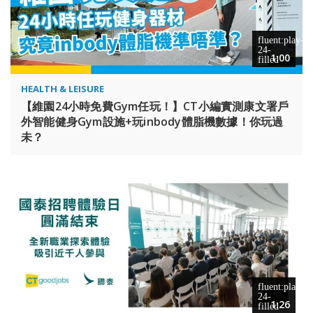
1:00
HEALTH & LEISURE
【維園24小時免費Gym任玩！】CT小編實測康文署戶
外智能健身Gym設施+玩inbody體脂機數據！你玩過
未？
1:26