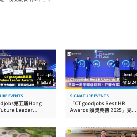
2:38
5:24
URE EVENTS
SIGNATURE EVENTS
odjobs第五屆Hong
「CTgoodjobs Best HR
Future Leader
Awards 頒獎典禮 2025」見證
ds 2025圓滿結束 「AI融
十周年輝煌時刻．評審分享專
 新世代大趨勢」冠軍隊
業HR洞見
物理治療方案奪魁