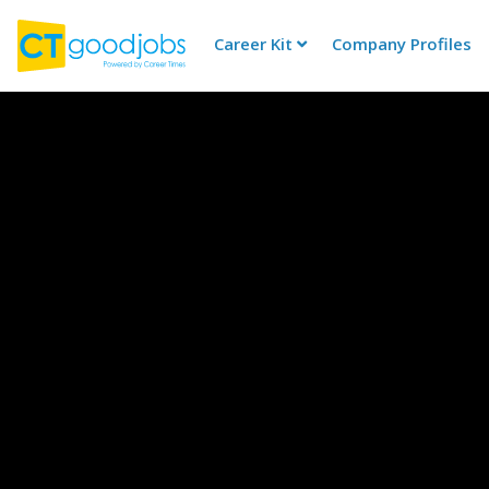
Career Kit
Company Profiles
CTgoodjobs