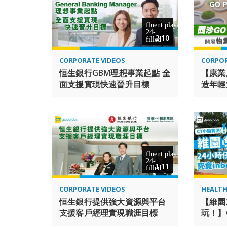
2:10
CORPORATE VIDEOS
CORPOR
恒生銀行GBM理想事業起點 全
【康業
面支援實現快速晉升目標
造年輕
及體育
1:11
CORPORATE VIDEOS
HEALTH
恒生銀行提供強大資源與平台
【維園
支援客戶經理實現職涯目標
玩！】
智能健身