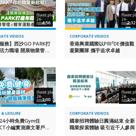
4:56
2:32
ATE VIDEOS
CORPORATE VIDEOS
服務】西沙GO PARK打
香港興業國際以PRI²DE價值觀
活力職場 開展物業管理
凝聚團隊 攜手追求卓越
運動產業新篇章
1:00
1:26
 & LEISURE
CORPORATE VIDEOS
24小時免費Gym任
國泰招聘體驗日圓滿結束 全新
CT小編實測康文署戶外
職業探索體驗 吸引近千人參與
Gym設施+玩inbody