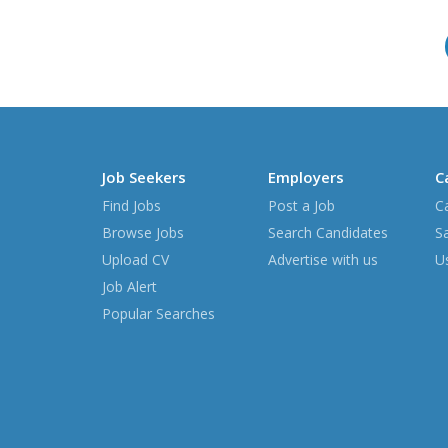
體脂機
Job Seekers
Employers
C
Find Jobs
Post a Job
C
Browse Jobs
Search Candidates
S
Upload CV
Advertise with us
Us
Job Alert
Popular Searches