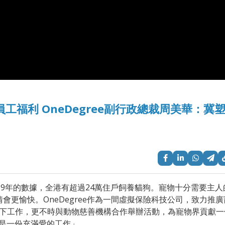
+員工福利 OneDegree副行政總裁周美華：冀
19年的數據，全港有超過24萬住戶飼養貓狗。寵物十分需要主人
更愉快。OneDegree作為一間虛擬保險科技公司，致力推廣
）的環境下工作，更不時與動物慈善機構合作舉辦活動，為寵物界貢獻一
這是一份充滿愛的工作」。