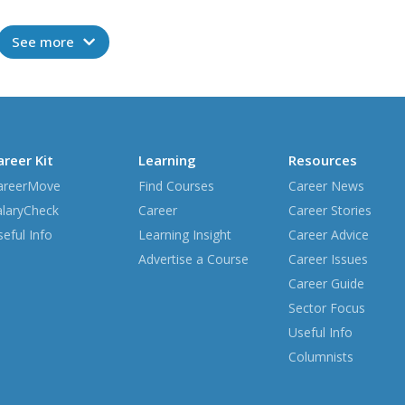
數據！你玩過未？
See more
areer Kit
Learning
Resources
areerMove
Find Courses
Career News
alaryCheck
Career
Career Stories
eful Info
Learning Insight
Career Advice
Advertise a Course
Career Issues
Career Guide
Sector Focus
Useful Info
Columnists