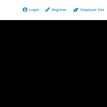
Login
Register
Employer Site