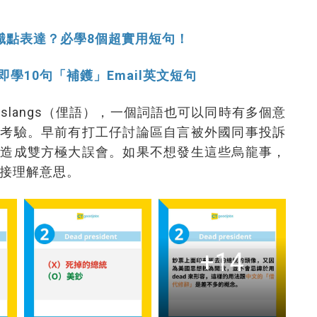
唔識點表達？必學8個超實用短句！
學10句「補鑊」Email英文短句
有slangs（俚語），一個詞語也可以同時有多個意
大考驗。早前有打工仔討論區自言被外國同事投訴
，造成雙方極大誤會。如果不想發生這些烏龍事，
直接理解意思。
+14