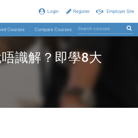
Login
Register
Employer Site
ved Courses
Compare Courses
就唔識解？即學8大