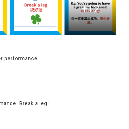
+12
or performance.
rmance! Break a leg!