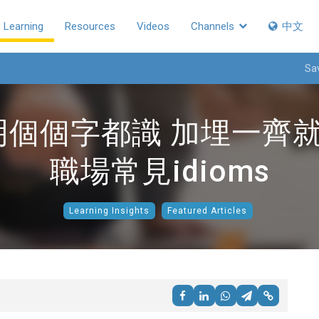
Learning
Resources
Videos
Channels
中文
Sa
個個字都識 加埋一齊
職場常見idioms
Learning Insights
Featured Articles