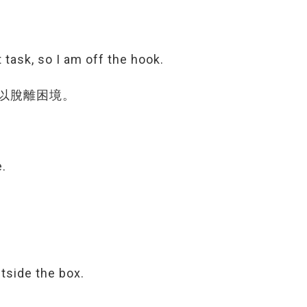
t task, so I am off the hook.
以脫離困境。
e.
utside the box.