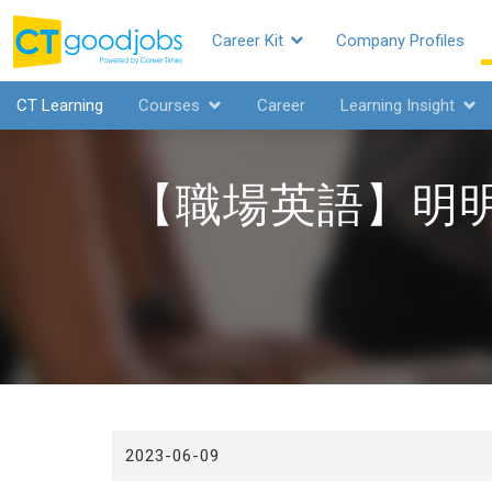
Career Kit
Company Profiles
CTgoodjobs
CT Learning
Courses
Career
Learning Insight
【職場英語】明明
2023-06-09