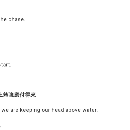
 the chase.
tart.
r在財務上勉強應付得來
ut we are keeping our head above water.
。