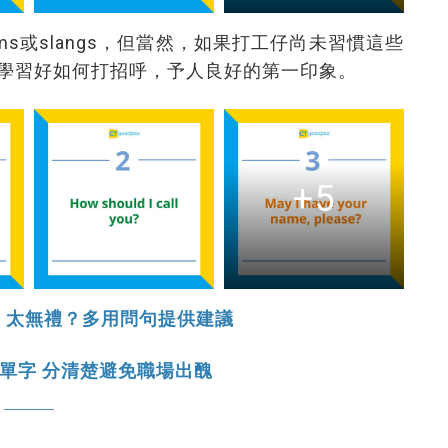
ms或slangs，但當然，如果打工仔尚未習慣這些
學習好如何打招呼，予人良好的第一印象。
+5
ld 太無禮？多用問句提供建議
單字 分清楚避免職場出醜