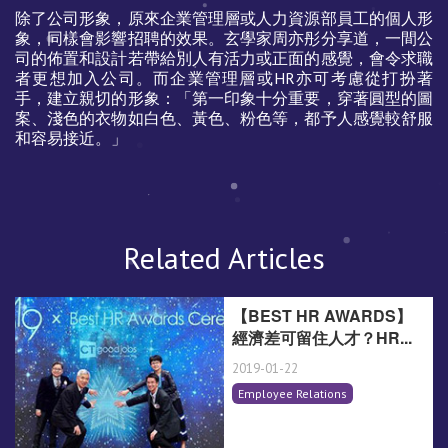
除了公司形象，原來企業管理層或人力資源部員工的個人形
象，同樣會影響招聘的效果。玄學家周亦彤分享道，一間公
司的佈置和設計若帶給別人有活力或正面的感覺，會令求職
者更想加入公司。而企業管理層或HR亦可考慮從打扮著
手，建立親切的形象：「第一印象十分重要，穿著圓型的圖
案、淺色的衣物如白色、黃色、粉色等，都予人感覺較舒服
和容易接近。」
Related Articles
【BEST HR AWARDS】
經濟差可留住人才？HR...
2019-01-22
Employee Relations