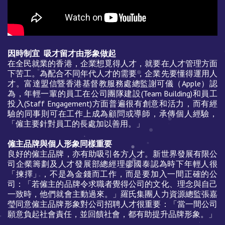
因時制宜 吸才留才由形象做起
在全民就業的香港，企業想覓得人才，就要在人才管理方面
下苦工。為配合不同年代人才的需要，企業先要懂得運用人
才。富達盟信暨香港基督教服務處總監謝可儀（Apple）認
為，年輕一輩的員工在公司團隊建設(Team Building)和員工
投入(Staff Engagement)方面普遍很有創意和活力，而有經
驗的同事則可在工作上成為顧問或導師，承傳個人經驗，
「僱主要針對員工的長處加以善用。」
僱主品牌與個人形象同樣重要
良好的僱主品牌，亦有助吸引各方人才。新世界發展有限公
司企業籌劃及人才發展部總經理廖國泰認為時下年輕人很
「揀擇」，不是為金錢而工作，而是要加入一間正確的公
司：「若僱主的品牌令求職者覺得公司的文化、理念與自己
一致時，他們就會主動過來。」羅氏集團人力資源總監張嘉
瑩同意僱主品牌形象對公司招聘人才很重要：「當一間公司
願意負起社會責任，並回饋社會，都有助提升品牌形象。」