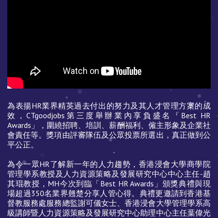
為表揚HR業界精英過去付出的努力及其人才管理方案的成
效，CTgoodjobs第三度舉辦業內享負盛名「Best HR
Awards」，圍繞招聘、培訓、薪酬福利、僱主形象及企業社
會責任等。獎項由評審隊伍及公眾投票所選出，真正做到公
平公正。
為令一眾HR了解新一年的人力趨勢，香港浸會大學商學院
管理學系教授及人力資源策略及發展研究中心中心主任-趙
其琨教授，MH今次到臨「Best HR Awards」頒獎典禮與現
場超過350名業界翹楚分享人管心得。典禮更邀請到香港基
督教服務處服務總監謝可儀女士、香港浸會大學管理學系高
級講師暨人力資源策略及發展研究中心助理中心主任葉偉光