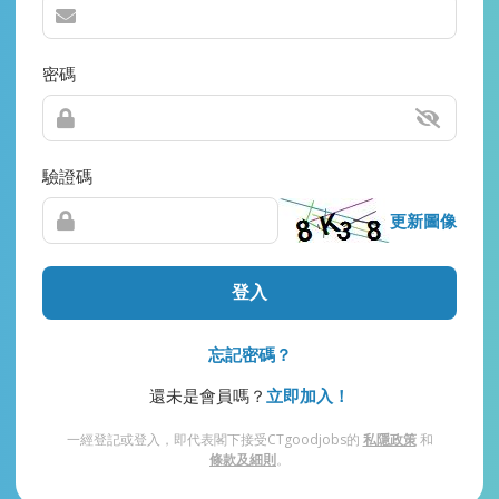
密碼
驗證碼
更新圖像
登入
忘記密碼？
還未是會員嗎？
立即加入！
一經登記或登入，即代表閣下接受CTgoodjobs的
私隱政策
和
條款及細則
。