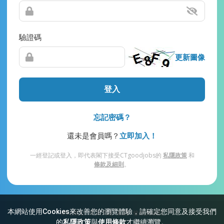
驗證碼
更新圖像
登入
忘記密碼？
還未是會員嗎？
立即加入！
一經登記或登入，即代表閣下接受CTgoodjobs的
私隱政策
和
條款及細則
。
本網站使用Cookies來改善您的瀏覽體驗，請確定您同意及接受我們
網站索引
常見問題
私隱
條款及細則
的
私隱政策
與
使用條款
才繼續瀏覽。