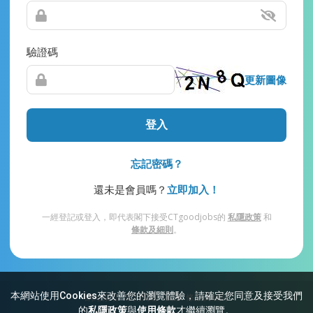
驗證碼
更新圖像
登入
忘記密碼？
還未是會員嗎？
立即加入！
一經登記或登入，即代表閣下接受CTgoodjobs的
私隱政策
和
條款及細則
。
本網站使用Cookies來改善您的瀏覽體驗，請確定您同意及接受我們
網站索引
常見問題
私隱
條款及細則
的
私隱政策
與
使用條款
才繼續瀏覽。