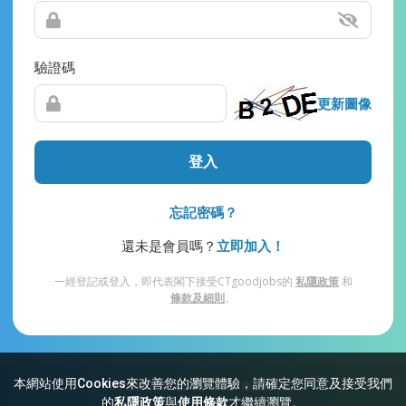
驗證碼
更新圖像
登入
忘記密碼？
還未是會員嗎？
立即加入！
一經登記或登入，即代表閣下接受CTgoodjobs的
私隱政策
和
條款及細則
。
本網站使用Cookies來改善您的瀏覽體驗，請確定您同意及接受我們
網站索引
常見問題
私隱
條款及細則
的
私隱政策
與
使用條款
才繼續瀏覽。