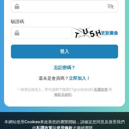
驗證碼
更新圖像
登入
忘記密碼？
還未是會員嗎？
立即加入！
一經登記或登入，即代表閣下接受CTgoodjobs的
私隱政策
和
條款及細則
。
本網站使用Cookies來改善您的瀏覽體驗，請確定您同意及接受我們
網站索引
常見問題
私隱
條款及細則
的
私隱政策
與
使用條款
才繼續瀏覽。