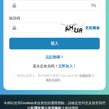
驗證碼
更新圖像
登入
忘記密碼？
還未是會員嗎？
立即加入！
一經登記或登入，即代表閣下接受CTgoodjobs的
私隱政策
和
條款及細則
。
本網站使用Cookies來改善您的瀏覽體驗，請確定您同意及接受我們
網站索引
常見問題
私隱
條款及細則
的
私隱政策
與
使用條款
才繼續瀏覽。