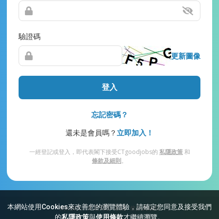
驗證碼
更新圖像
登入
忘記密碼？
還未是會員嗎？
立即加入！
一經登記或登入，即代表閣下接受CTgoodjobs的
私隱政策
和
條款及細則
。
本網站使用Cookies來改善您的瀏覽體驗，請確定您同意及接受我們
網站索引
常見問題
私隱
條款及細則
的
私隱政策
與
使用條款
才繼續瀏覽。