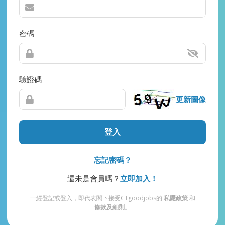
密碼
驗證碼
更新圖像
登入
忘記密碼？
還未是會員嗎？
立即加入！
一經登記或登入，即代表閣下接受CTgoodjobs的
私隱政策
和
條款及細則
。