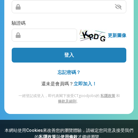
驗證碼
更新圖像
登入
忘記密碼？
還未是會員嗎？
立即加入！
一經登記或登入，即代表閣下接受CTgoodjobs的
私隱政策
和
條款及細則
。
本網站使用Cookies來改善您的瀏覽體驗，請確定您同意及接受我們
網站索引
常見問題
私隱
條款及細則
的
私隱政策
與
使用條款
才繼續瀏覽。