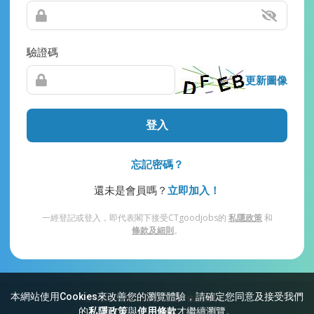
驗證碼
更新圖像
登入
忘記密碼？
還未是會員嗎？
立即加入！
一經登記或登入，即代表閣下接受CTgoodjobs的
私隱政策
和
條款及細則
。
本網站使用Cookies來改善您的瀏覽體驗，請確定您同意及接受我們
網站索引
常見問題
私隱
條款及細則
的
私隱政策
與
使用條款
才繼續瀏覽。