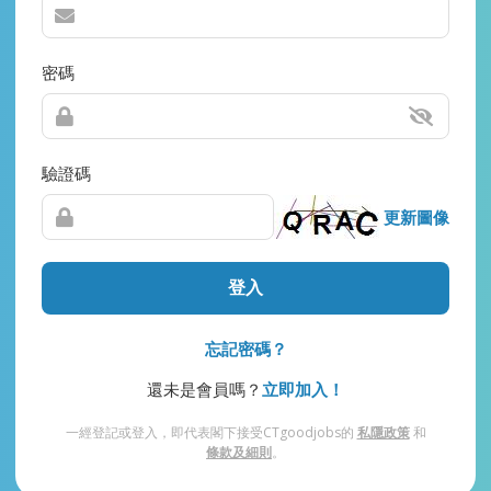
密碼
驗證碼
更新圖像
登入
忘記密碼？
還未是會員嗎？
立即加入！
一經登記或登入，即代表閣下接受CTgoodjobs的
私隱政策
和
條款及細則
。