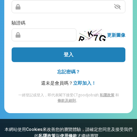
驗證碼
更新圖像
登入
忘記密碼？
還未是會員嗎？
立即加入！
一經登記或登入，即代表閣下接受CTgoodjobs的
私隱政策
和
條款及細則
。
本網站使用Cookies來改善您的瀏覽體驗，請確定您同意及接受我們
網站索引
常見問題
私隱
條款及細則
的
私隱政策
與
使用條款
才繼續瀏覽。