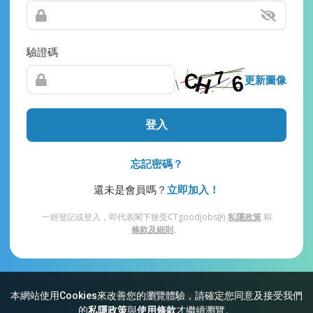
驗證碼
更新圖像
登入
忘記密碼？
還未是會員嗎？
立即加入！
一經登記或登入，即代表閣下接受CTgoodjobs的
私隱政策
和
條款及細則
。
本網站使用Cookies來改善您的瀏覽體驗，請確定您同意及接受我們
網站索引
常見問題
私隱
條款及細則
的
私隱政策
與
使用條款
才繼續瀏覽。