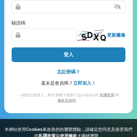
驗證碼
更新圖像
登入
忘記密碼？
還未是會員嗎？
立即加入！
一經登記或登入，即代表閣下接受CTgoodjobs的
私隱政策
和
條款及細則
。
本網站使用Cookies來改善您的瀏覽體驗，請確定您同意及接受我們
網站索引
常見問題
私隱
條款及細則
的
私隱政策
與
使用條款
才繼續瀏覽。