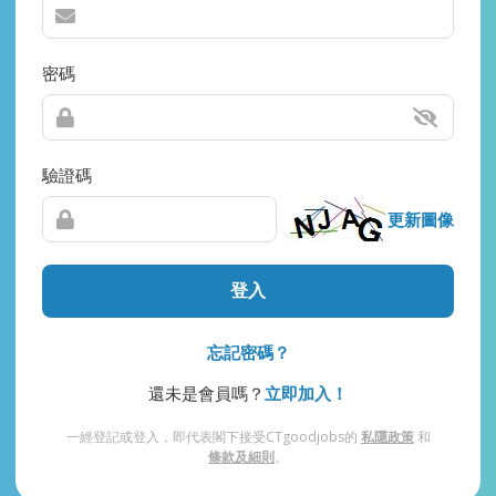
密碼
驗證碼
更新圖像
登入
忘記密碼？
還未是會員嗎？
立即加入！
一經登記或登入，即代表閣下接受CTgoodjobs的
私隱政策
和
條款及細則
。