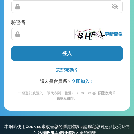
驗證碼
更新圖像
登入
忘記密碼？
還未是會員嗎？
立即加入！
一經登記或登入，即代表閣下接受CTgoodjobs的
私隱政策
和
條款及細則
。
本網站使用Cookies來改善您的瀏覽體驗，請確定您同意及接受我們
網站索引
常見問題
私隱
條款及細則
的
私隱政策
與
使用條款
才繼續瀏覽。