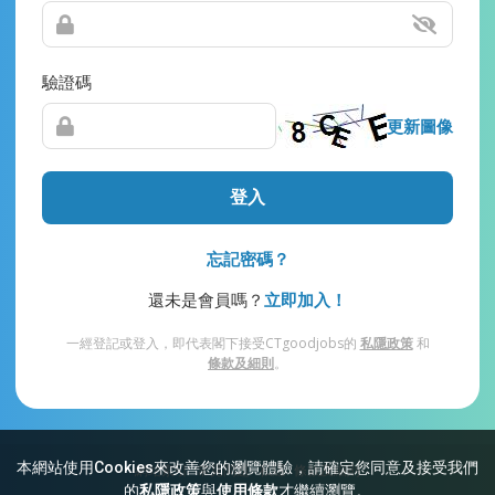
驗證碼
更新圖像
登入
忘記密碼？
還未是會員嗎？
立即加入！
一經登記或登入，即代表閣下接受CTgoodjobs的
私隱政策
和
條款及細則
。
本網站使用Cookies來改善您的瀏覽體驗，請確定您同意及接受我們
網站索引
常見問題
私隱
條款及細則
的
私隱政策
與
使用條款
才繼續瀏覽。