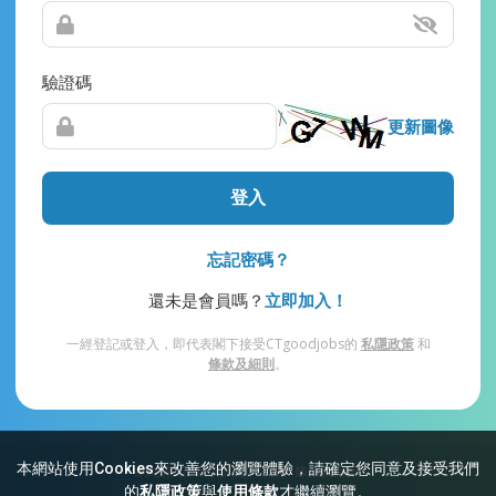
驗證碼
更新圖像
登入
忘記密碼？
還未是會員嗎？
立即加入！
一經登記或登入，即代表閣下接受CTgoodjobs的
私隱政策
和
條款及細則
。
本網站使用Cookies來改善您的瀏覽體驗，請確定您同意及接受我們
網站索引
常見問題
私隱
條款及細則
的
私隱政策
與
使用條款
才繼續瀏覽。