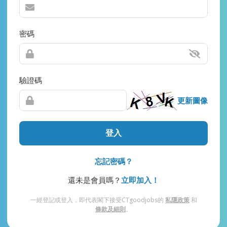
密碼
驗證碼
更新圖像
登入
忘記密碼？
還未是會員嗎？
立即加入！
一經登記或登入，即代表閣下接受CTgoodjobs的
私隱政策
和
條款及細則
。