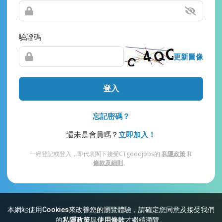
驗證碼
更新圖像
登入
忘記密碼？
還未是會員嗎？
立即加入！
一經登記或登入，即代表閣下接受CTgoodjobs的
私隱政策
和
條款及細則
。
本網站使用Cookies來改善您的瀏覽體驗，請確定您同意及接受我們
網站索引
常見問題
私隱
條款及細則
的
私隱政策
與
使用條款
才繼續瀏覽。