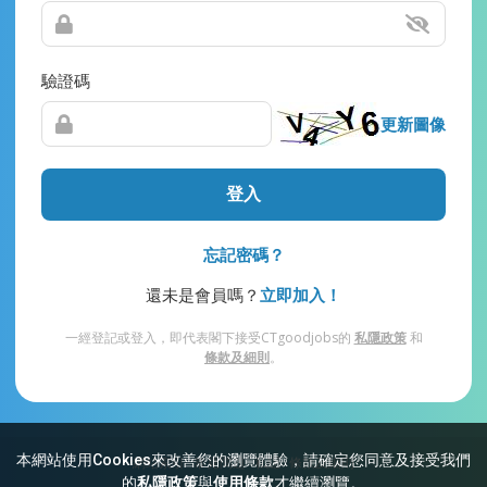
驗證碼
更新圖像
登入
忘記密碼？
還未是會員嗎？
立即加入！
一經登記或登入，即代表閣下接受CTgoodjobs的
私隱政策
和
條款及細則
。
本網站使用Cookies來改善您的瀏覽體驗，請確定您同意及接受我們
網站索引
常見問題
私隱
條款及細則
的
私隱政策
與
使用條款
才繼續瀏覽。