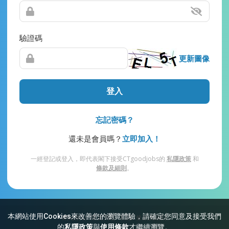
驗證碼
更新圖像
登入
忘記密碼？
還未是會員嗎？
立即加入！
一經登記或登入，即代表閣下接受CTgoodjobs的
私隱政策
和
條款及細則
。
本網站使用Cookies來改善您的瀏覽體驗，請確定您同意及接受我們
網站索引
常見問題
私隱
條款及細則
的
私隱政策
與
使用條款
才繼續瀏覽。