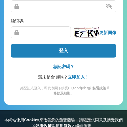
驗證碼
更新圖像
登入
忘記密碼？
還未是會員嗎？
立即加入！
一經登記或登入，即代表閣下接受CTgoodjobs的
私隱政策
和
條款及細則
。
本網站使用Cookies來改善您的瀏覽體驗，請確定您同意及接受我們
網站索引
常見問題
私隱
條款及細則
的
私隱政策
與
使用條款
才繼續瀏覽。