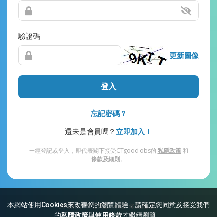
驗證碼
更新圖像
登入
忘記密碼？
還未是會員嗎？
立即加入！
一經登記或登入，即代表閣下接受CTgoodjobs的
私隱政策
和
條款及細則
。
本網站使用Cookies來改善您的瀏覽體驗，請確定您同意及接受我們
網站索引
常見問題
私隱
條款及細則
的
私隱政策
與
使用條款
才繼續瀏覽。