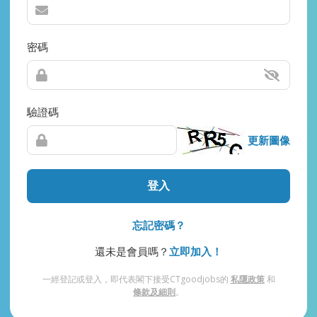
密碼
驗證碼
更新圖像
登入
忘記密碼？
還未是會員嗎？
立即加入！
一經登記或登入，即代表閣下接受CTgoodjobs的
私隱政策
和
條款及細則
。