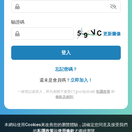
驗證碼
更新圖像
登入
忘記密碼？
還未是會員嗎？
立即加入！
一經登記或登入，即代表閣下接受CTgoodjobs的
私隱政策
和
條款及細則
。
本網站使用Cookies來改善您的瀏覽體驗，請確定您同意及接受我們
網站索引
常見問題
私隱
條款及細則
的
私隱政策
與
使用條款
才繼續瀏覽。