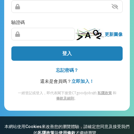
驗證碼
更新圖像
登入
忘記密碼？
還未是會員嗎？
立即加入！
一經登記或登入，即代表閣下接受CTgoodjobs的
私隱政策
和
條款及細則
。
本網站使用Cookies來改善您的瀏覽體驗，請確定您同意及接受我們
網站索引
常見問題
私隱
條款及細則
的
私隱政策
與
使用條款
才繼續瀏覽。