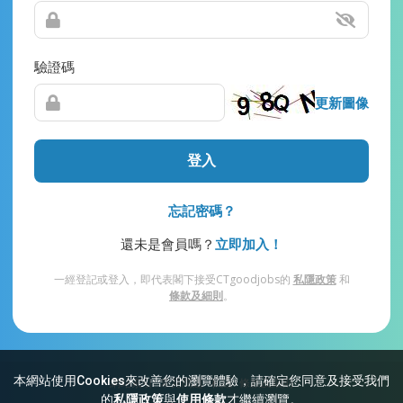
驗證碼
更新圖像
登入
忘記密碼？
還未是會員嗎？
立即加入！
一經登記或登入，即代表閣下接受CTgoodjobs的
私隱政策
和
條款及細則
。
本網站使用Cookies來改善您的瀏覽體驗，請確定您同意及接受我們
網站索引
常見問題
私隱
條款及細則
的
私隱政策
與
使用條款
才繼續瀏覽。