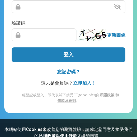
驗證碼
更新圖像
登入
忘記密碼？
還未是會員嗎？
立即加入！
一經登記或登入，即代表閣下接受CTgoodjobs的
私隱政策
和
條款及細則
。
本網站使用Cookies來改善您的瀏覽體驗，請確定您同意及接受我們
網站索引
常見問題
私隱
條款及細則
的
私隱政策
與
使用條款
才繼續瀏覽。