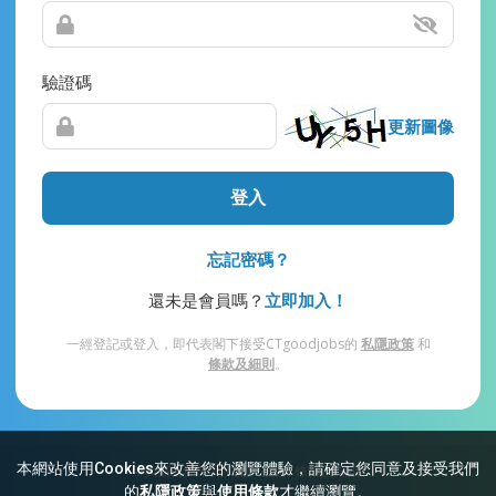
驗證碼
更新圖像
登入
忘記密碼？
還未是會員嗎？
立即加入！
一經登記或登入，即代表閣下接受CTgoodjobs的
私隱政策
和
條款及細則
。
本網站使用Cookies來改善您的瀏覽體驗，請確定您同意及接受我們
網站索引
常見問題
私隱
條款及細則
的
私隱政策
與
使用條款
才繼續瀏覽。