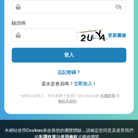
驗證碼
更新圖像
登入
忘記密碼？
還未是會員嗎？
立即加入！
一經登記或登入，即代表閣下接受CTgoodjobs的
私隱政策
和
條款及細則
。
本網站使用Cookies來改善您的瀏覽體驗，請確定您同意及接受我們
網站索引
常見問題
私隱
條款及細則
的
私隱政策
與
使用條款
才繼續瀏覽。