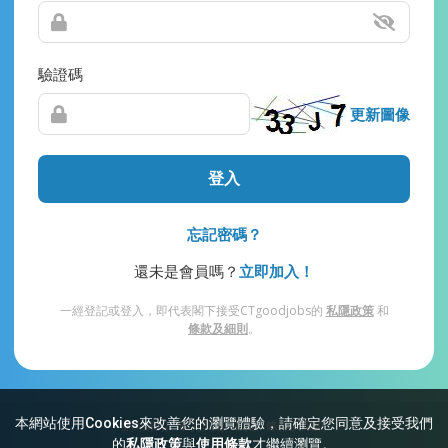
驗證碼
更新圖像
登入
忘記密碼？
還未是會員嗎？
立即加入！
一經登記或登入，即代表閣下接受CTgoodjobs的
私隱政策
和
條款及細則
。
本網站使用Cookies來改善您的瀏覽體驗，請確定您同意及接受我們
網站索引
常見問題
私隱
條款及細則
的
私隱政策
與
使用條款
才繼續瀏覽。