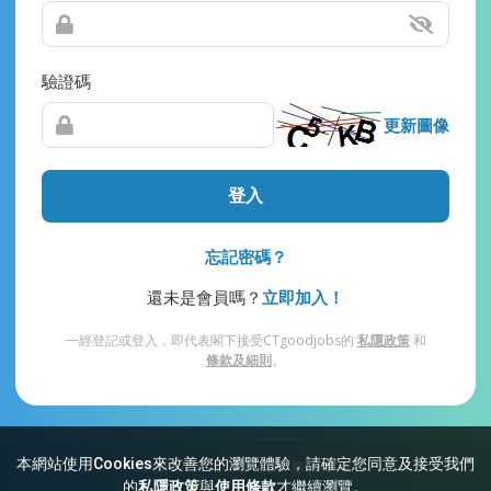
驗證碼
更新圖像
登入
忘記密碼？
還未是會員嗎？
立即加入！
一經登記或登入，即代表閣下接受CTgoodjobs的
私隱政策
和
條款及細則
。
本網站使用Cookies來改善您的瀏覽體驗，請確定您同意及接受我們
網站索引
常見問題
私隱
條款及細則
的
私隱政策
與
使用條款
才繼續瀏覽。