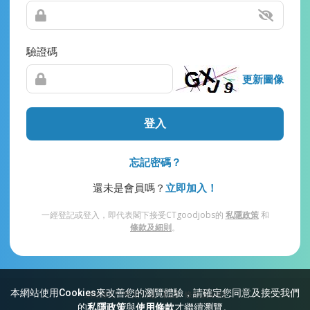
驗證碼
更新圖像
登入
忘記密碼？
還未是會員嗎？
立即加入！
一經登記或登入，即代表閣下接受CTgoodjobs的
私隱政策
和
條款及細則
。
本網站使用Cookies來改善您的瀏覽體驗，請確定您同意及接受我們
網站索引
常見問題
私隱
條款及細則
的
私隱政策
與
使用條款
才繼續瀏覽。