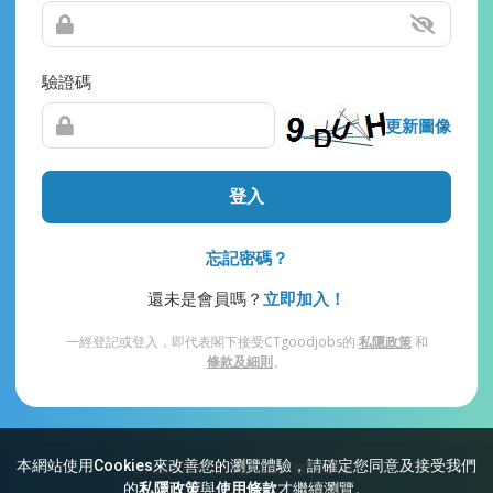
驗證碼
更新圖像
登入
忘記密碼？
還未是會員嗎？
立即加入！
一經登記或登入，即代表閣下接受CTgoodjobs的
私隱政策
和
條款及細則
。
本網站使用Cookies來改善您的瀏覽體驗，請確定您同意及接受我們
網站索引
常見問題
私隱
條款及細則
的
私隱政策
與
使用條款
才繼續瀏覽。