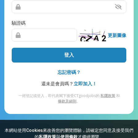
驗證碼
更新圖像
登入
忘記密碼？
還未是會員嗎？
立即加入！
一經登記或登入，即代表閣下接受CTgoodjobs的
私隱政策
和
條款及細則
。
本網站使用Cookies來改善您的瀏覽體驗，請確定您同意及接受我們
網站索引
常見問題
私隱
條款及細則
的
私隱政策
與
使用條款
才繼續瀏覽。