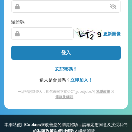
驗證碼
更新圖像
登入
忘記密碼？
還未是會員嗎？
立即加入！
一經登記或登入，即代表閣下接受CTgoodjobs的
私隱政策
和
條款及細則
。
本網站使用Cookies來改善您的瀏覽體驗，請確定您同意及接受我們
網站索引
常見問題
私隱
條款及細則
的
私隱政策
與
使用條款
才繼續瀏覽。