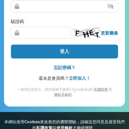
驗證碼
更新圖像
登入
忘記密碼？
還未是會員嗎？
立即加入！
一經登記或登入，即代表閣下接受CTgoodjobs的
私隱政策
和
條款及細則
。
本網站使用Cookies來改善您的瀏覽體驗，請確定您同意及接受我們
網站索引
常見問題
私隱
條款及細則
的
私隱政策
與
使用條款
才繼續瀏覽。