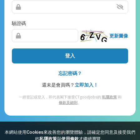
驗證碼
更新圖像
登入
忘記密碼？
還未是會員嗎？
立即加入！
一經登記或登入，即代表閣下接受CTgoodjobs的
私隱政策
和
條款及細則
。
本網站使用Cookies來改善您的瀏覽體驗，請確定您同意及接受我們
網站索引
常見問題
私隱
條款及細則
的
私隱政策
與
使用條款
才繼續瀏覽。