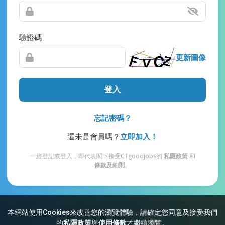
驗證碼
更新圖像
登入
忘記密碼？
還未是會員嗎？
立即加入！
一經登記或登入，即代表閣下接受CTgoodjobs的
私隱政策
和
條款及細則
。
本網站使用Cookies來改善您的瀏覽體驗，請確定您同意及接受我們
網站索引
常見問題
私隱
條款及細則
的
私隱政策
與
使用條款
才繼續瀏覽。